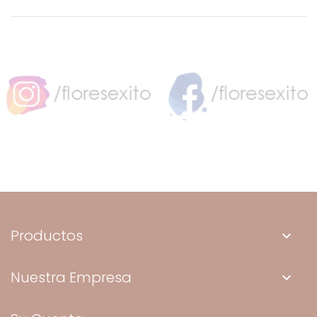
Productos
keyboard_arrow_down
Nuestra Empresa
keyboard_arrow_down