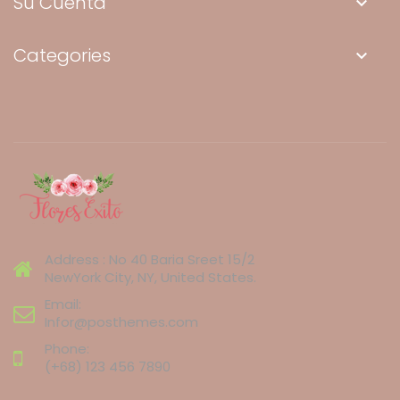
Su Cuenta
keyboard_arrow_down
Categories
keyboard_arrow_down
Address : No 40 Baria Sreet 15/2
NewYork City, NY, United States.
Email:
Infor@posthemes.com
Phone:
(+68) 123 456 7890