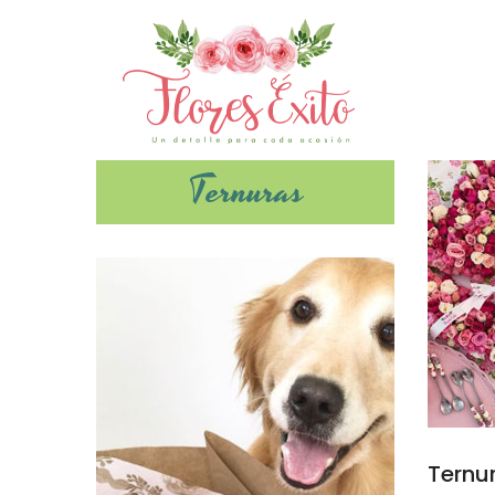
Ternuras
Ternu