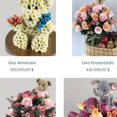
Colombianisimo
Alegría
1
140.000,00 $
230.000,00 $
Loco De Amor
Sueño
250.000,00 $
Oso Amoroso
Oso Encantado
290.000,00 $
300.000,00 $
420.000,00 $