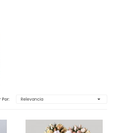

 Por:
Relevancia
Comprensión
Nuest
280.000,00 $
Señor