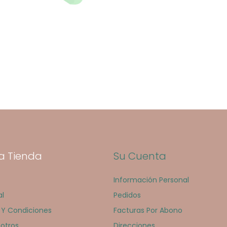
a Tienda
Su Cuenta
Información Personal
al
Pedidos
 Y Condiciones
Facturas Por Abono
otros
Direcciones