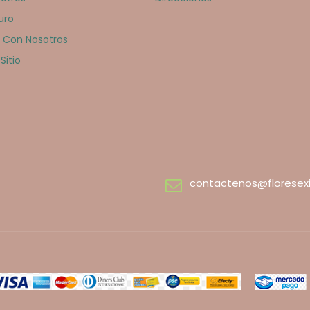
uro
 Con Nosotros
Sitio
contactenos@floresex