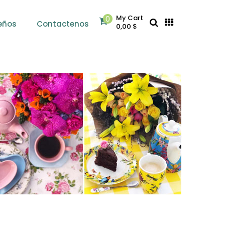
My Cart
0
eños
Contactenos
0,00 $