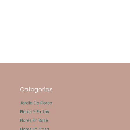
Categorías
Jardín De Flores
Flores Y Frutas
Flores En Base
Flores En Casa