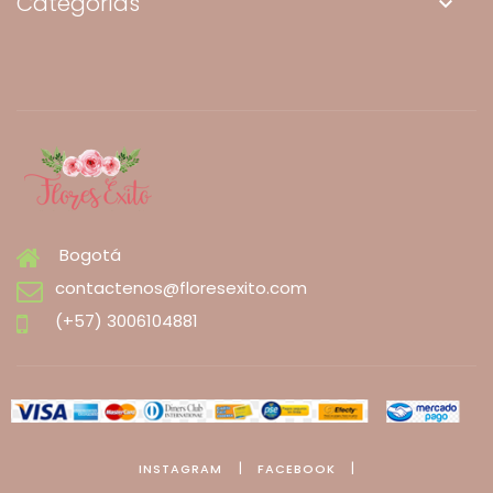
Categorías
keyboard_arrow_down
Bogotá
contactenos@floresexito.com
(+57) 3006104881
|
|
INSTAGRAM
FACEBOOK