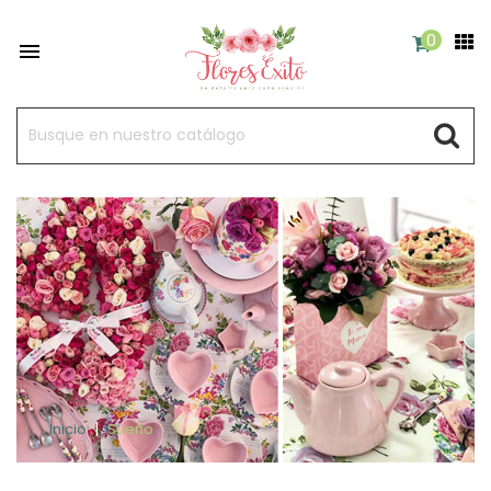
0

Inicio
Sueño