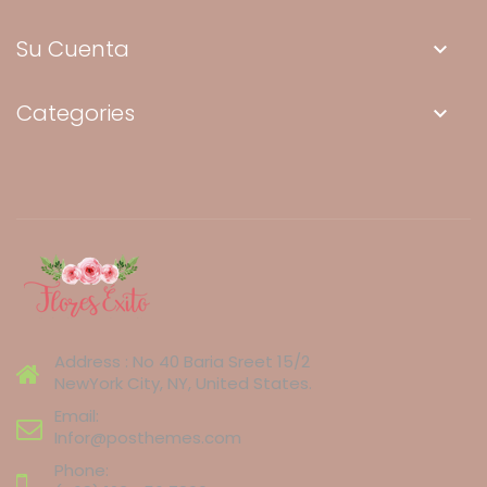
Su Cuenta
keyboard_arrow_down
Categories
keyboard_arrow_down
Address : No 40 Baria Sreet 15/2
NewYork City, NY, United States.
Email:
Infor@posthemes.com
Phone: