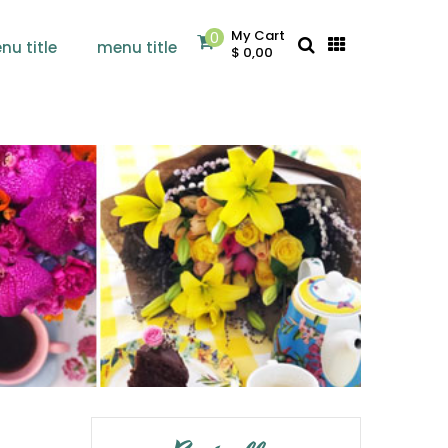
My Cart
0
nu title
menu title
$ 0,00