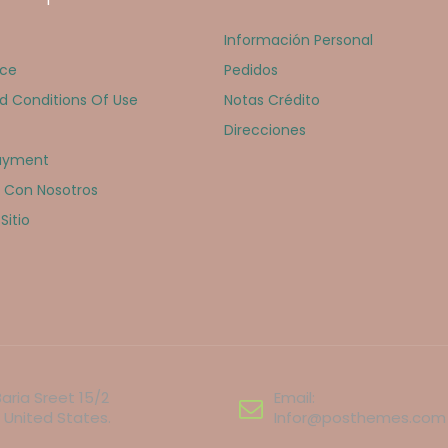
Información Personal
ice
Pedidos
d Conditions Of Use
Notas Crédito
Direcciones
ayment
 Con Nosotros
Sitio
aria Sreet 15/2
Email:
 United States.
Infor@posthemes.com