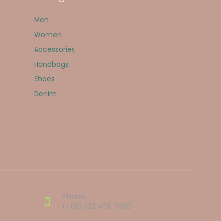
Men
Women
Accessories
Handbags
Shoes
Denim
Phone:
(+68) 123 456 7890