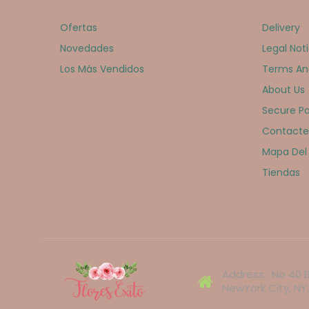
Ofertas
Delivery
Novedades
Legal Not
Los Más Vendidos
Terms An
About Us
Secure P
Contacte
Mapa Del 
Tiendas
Address : No 40 B
NewYork City, NY,