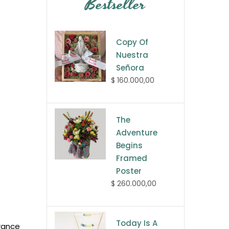
Bestseller
Copy Of
Nuestra
Señora
$ 160.000,00
The
Adventure
Begins
Framed
Poster
$ 260.000,00
Today Is A
rance