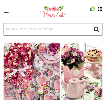
0

Inicio
Oso encantado