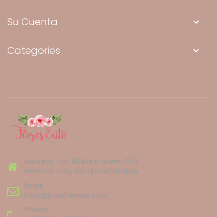
Su Cuenta
keyboard_arrow_down
Categories
keyboard_arrow_down
Address : No 40 Baria Sreet 15/2
NewYork City, NY, United States.
Email:
Infor@posthemes.com
Phone: