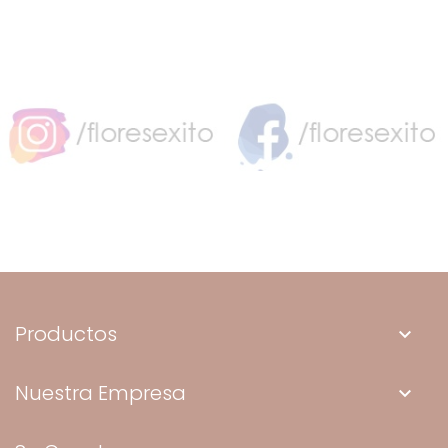
Productos
keyboard_arrow_down
Nuestra Empresa
keyboard_arrow_down