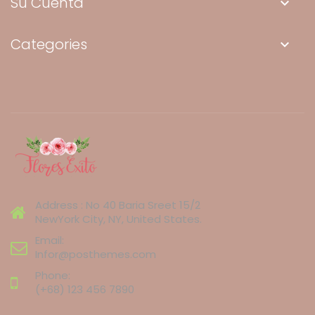
Su Cuenta
keyboard_arrow_down
Categories
keyboard_arrow_down
Address : No 40 Baria Sreet 15/2
NewYork City, NY, United States.
Email:
Infor@posthemes.com
Phone:
(+68) 123 456 7890